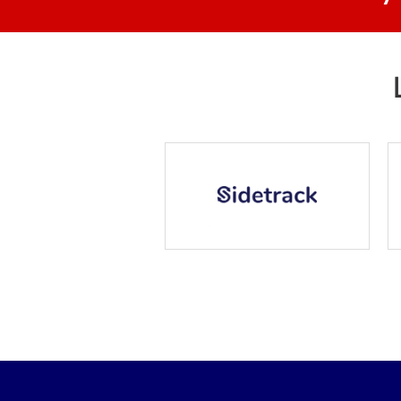
•
•
•
•
•
•
•
•
•
•
•
•
•
•
•
•
•