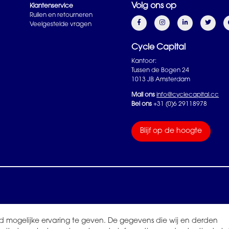
Volg ons op
Klantenservice
Ruilen en retourneren
Veelgestelde vragen
Cycle Capital
Kantoor:
Tussen de Bogen 24
1013 JB Amsterdam
Mail ons
info@cyclecapital.cc
Bel ons
+31 (0)6 29118978
Blijf op de hoogte
d mogelijke ervaring te geven. De gegevens die wij en derden