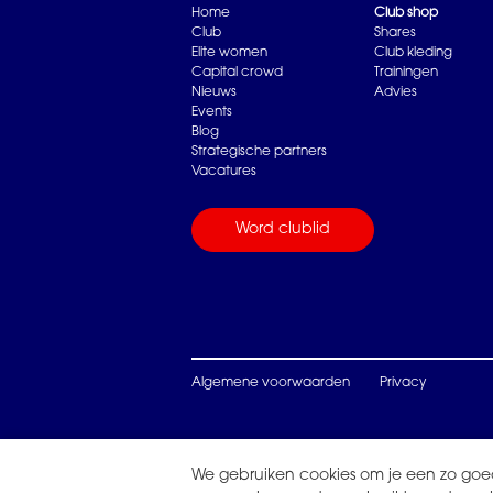
Home
Club shop
Club
Shares
Elite women
Club kleding
Capital crowd
Trainingen
Nieuws
Advies
Events
Blog
Strategische partners
Vacatures
Word clublid
Algemene voorwaarden
Privacy
We gebruiken cookies om je een zo goe