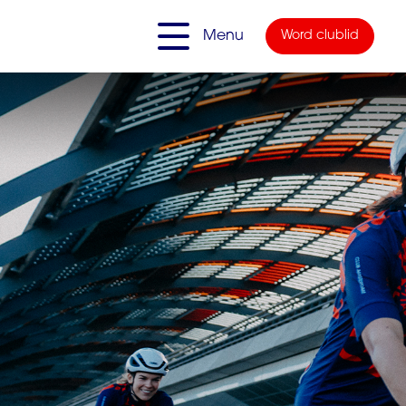
Menu
Word clublid