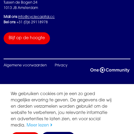
Tussen de Bogen 24
1013 JB Amsterdam
Mail ons
info@cyclecapital.cc
Bel ons
+31 (0)6 29118978
Blijf op de hoogte
Algemene voorwaarden
Privacy
We gebruiken cookies om je een zo goed
mogelijke ervaring te geven. De gegevens die wij
en derden verzamelen worden gebruikt om de
website te verbeteren, jou relevante informatie
en advertenties te laten zien, en voor social
media.
Meer lezen