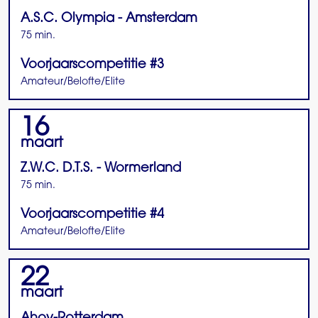
A.S.C. Olympia - Amsterdam
75 min.
Voorjaarscompetitie #3
Amateur/Belofte/Elite
16
maart
Z.W.C. D.T.S. - Wormerland
75 min.
Voorjaarscompetitie #4
Amateur/Belofte/Elite
22
maart