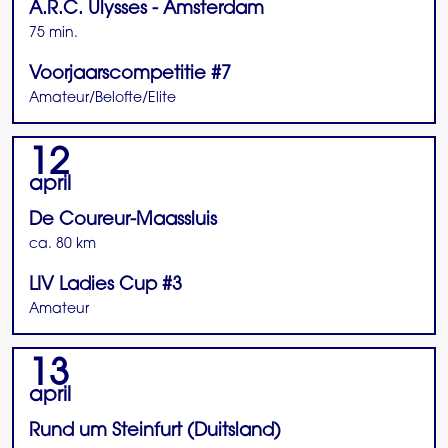
A.R.C. Ulysses - Amsterdam
75 min.
Voorjaarscompetitie #7
Amateur/Belofte/Elite
12
april
De Coureur-Maassluis
ca. 80 km
LIV Ladies Cup #3
Amateur
13
april
Rund um Steinfurt (Duitsland)