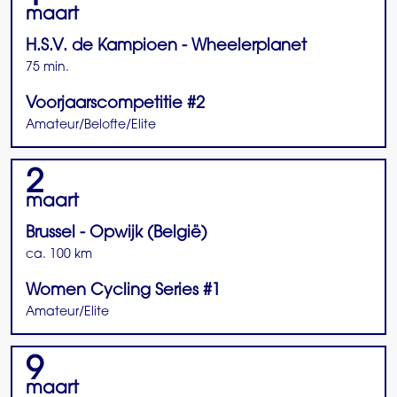
maart
H.S.V. de Kampioen - Wheelerplanet
75 min.
Voorjaarscompetitie #2
Amateur/Belofte/Elite
2
maart
Brussel - Opwijk (België)
ca. 100 km
Women Cycling Series #1
Amateur/Elite
9
maart