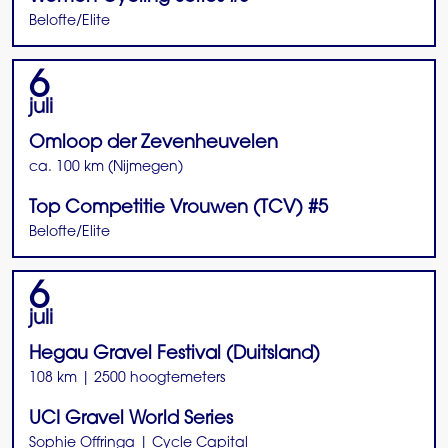
Belofte/Elite
6
juli
Omloop der Zevenheuvelen
ca. 100 km (Nijmegen)
Top Competitie Vrouwen (TCV) #5
Belofte/Elite
6
juli
Hegau Gravel Festival (Duitsland)
108 km | 2500 hoogtemeters
UCI Gravel World Series
Sophie Offringa | Cycle Capital