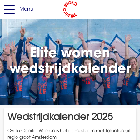
Menu
Elite women
wedstrijdkalender
Wedstrijdkalender 2025
Cycle Capital Women is het damesteam met talenten uit
regio groot Amsterdam.