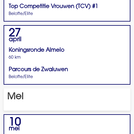
Top Competitie Vrouwen (TCV) #1
Belofte/Elite
27
april
Koningsronde Almelo
60 km
Parcours de Zwaluwen
Belofte/Elite
Mei
10
mei