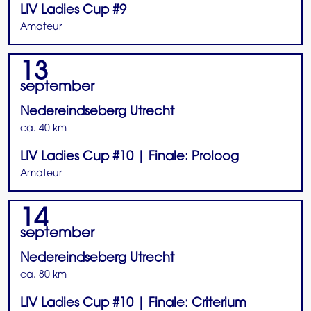
LIV Ladies Cup #9
Amateur
13
september
Nedereindseberg Utrecht
ca. 40 km
LIV Ladies Cup #10 | Finale: Proloog
Amateur
14
september
Nedereindseberg Utrecht
ca. 80 km
LIV Ladies Cup #10 | Finale: Criterium