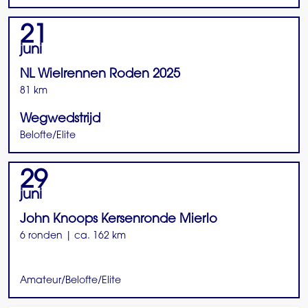
21
juni
NL Wielrennen Roden 2025
81 km
Wegwedstrijd
Belofte/Elite
29
juni
John Knoops Kersenronde Mierlo
6 ronden | ca. 162 km
Amateur/Belofte/Elite