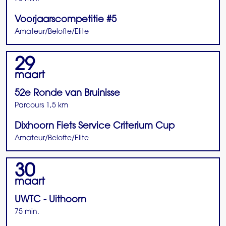
Voorjaarscompetitie #5
Amateur/Belofte/Elite
29
maart
52e Ronde van Bruinisse
Parcours 1,5 km
Dixhoorn Fiets Service Criterium Cup
Amateur/Belofte/Elite
30
maart
UWTC - Uithoorn
75 min.