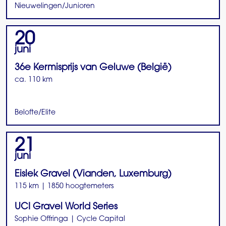
Nieuwelingen/Junioren
20
juni
36e Kermisprijs van Geluwe (België)
ca. 110 km
Belofte/Elite
21
juni
Eislek Gravel (Vianden, Luxemburg)
115 km | 1850 hoogtemeters
UCI Gravel World Series
Sophie Offringa | Cycle Capital