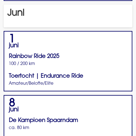
Juni
1
juni
Rainbow Ride 2025
100 / 200 km
Toertocht | Endurance Ride
Amateur/Belofte/Elite
8
juni
De Kampioen Spaarndam
ca. 80 km