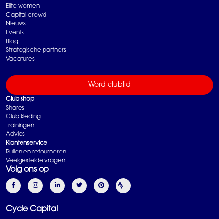
Elite women
Capital crowd
Nieuws
Events
Blog
Strategische partners
Vacatures
Word clublid
Club shop
Shares
Club kleding
Trainingen
Advies
Klantenservice
Ruilen en retourneren
Veelgestelde vragen
Volg ons op
Cycle Capital