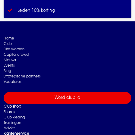
Leden 10% korting
Home
Club
Elite women
Capital crowd
Nieuws
Events
Blog
Strategische partners
Vacatures
Word clublid
Club shop
Shares
Club kleding
Trainingen
Advies
Klantenservice