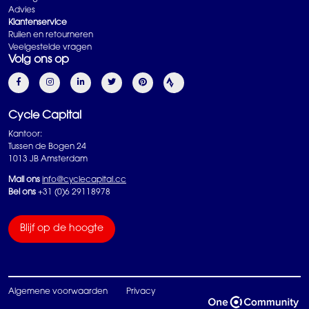
Advies
Klantenservice
Ruilen en retourneren
Veelgestelde vragen
Volg ons op
Cycle Capital
Kantoor:
Tussen de Bogen 24
1013 JB Amsterdam
Mail ons
info@cyclecapital.cc
Bel ons
+31 (0)6 29118978
Blijf op de hoogte
Algemene voorwaarden
Privacy