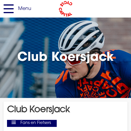
Menu
Club Koersjack
Club Koersjack
Fans en Fietsers