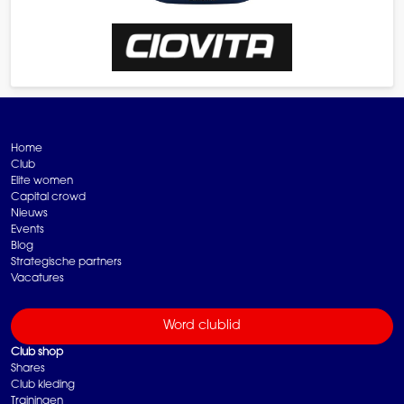
Home
Club
Elite women
Capital crowd
Nieuws
Events
Blog
Strategische partners
Vacatures
Word clublid
Club shop
Shares
Club kleding
Trainingen