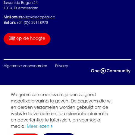
Tussen de Bogen 24
1013 JB Amsterdam
Mail ons
info@cyclecapital.cc
Bel ons
+31 (0)6 29118978
Blijf op de hoogte
Algemene voorwaarden
Privacy
We gebruiken cookies om je een zo goed
mogelijke ervaring te geven. De gegevens die wij
en derden verzamelen worden gebruikt om de
website te verbeteren, jou relevante informatie
en advertenties te laten zien, en voor social
media.
Meer lezen