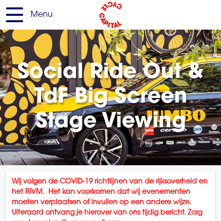
Menu
Social Ride Out &
TdF Big Screen
Stage Viewing
Wij volgen de COVID-19
richtlijnen
van de rijksoverheid en
het RIVM.
Het kan voorkomen dat wij evenementen
moeten verplaatsen of invullen op een andere wijze.
Uiteraard
ontvang je hierover van ons tijdig bericht. Zorg