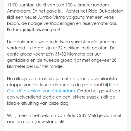
11:00 uur start de rit van zo'n 100 kilometer rondom
Amsterdam. En het gave is… Achter het Ride Out-peloton
rijdt een heuse Jumbo-Visma volgauto met een verse
bidon, de nodige versnaperingen en reservemateriaal.
Kortom; jij rijdt als een prof!
De deelnemers worden in twee verschillende groepen
verdeeld. In totaal zijn er 32 plekken in dit peloton. De
eerste groep koerst zo'n 31/32 kilometer per uur
gemiddeld en de tweede groep rijdt met ongeveer 28
kilometer per uur het rondje.
Na afloop van de rit kijk je met z’n allen de voorlaatste
etappe van de Tour de France in de grote zaal bij
Ride
Out, dé bikestore van Amsterdam
. Onder het genot van
een welverdiend biertje en een lekkere snack is dit de
ideale afsluiting van deze dag!
Wil jij mee in het peloton van Ride Out? Meld je dan snel
aan en claim jouw startplek!