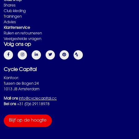
Club shop
Shares
Club kleding
Trainingen
Advies
Klantenservice
Ruilen en retourneren
Veelgestelde vragen
Volg ons op
Cycle Capital
Kantoor:
Tussen de Bogen 24
1013 JB Amsterdam
Mail ons
info@cyclecapital.cc
Bel ons
+31 (0)6 29118978
Blijf op de hoogte