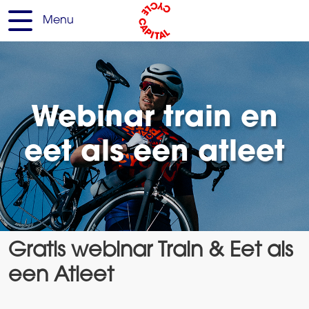
Menu
Webinar train en
eet als een atleet
Gratis webinar Train & Eet als
een Atleet